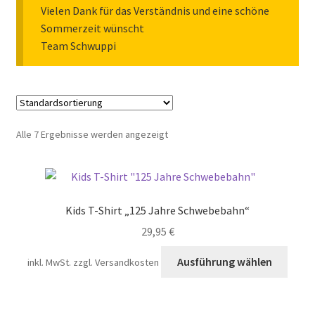
Vielen Dank für das Verständnis und eine schöne
Echte Schwebebahn
Sommerzeit wünscht
Team Schwuppi
Mach mit!
Alle 7 Ergebnisse werden angezeigt
Kids T-Shirt „125 Jahre Schwebebahn“
29,95
€
Diese
Ausführung wählen
inkl. MwSt.
zzgl. Versandkosten
Prod
weist
mehr