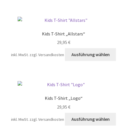
Produ
weist
gewä
mehr
werd
Varia
auf.
Die
Kids T-Shirt „Allstars“
Opti
29,95
€
könn
auf
Diese
Ausführung wählen
inkl. MwSt.
zzgl. Versandkosten
der
Prod
Produ
weist
gewä
mehr
werd
Varia
auf.
Die
Kids T-Shirt „Logo“
Opti
29,95
€
könn
auf
Diese
Ausführung wählen
inkl. MwSt.
zzgl. Versandkosten
der
Prod