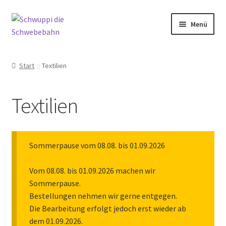
Zur
Zum
Menü
Navigation
Inhalt
springen
springen
Unterm
Rund um Schwuppi
öffnen
Start
Textilien
Unterm
Shop
öffnen
Textilien
Alle Produkte
Textilien
Sommerpause vom 08.08. bis 01.09.2026
Warenkorb
Vom 08.08. bis 01.09.2026 machen wir
Sommerpause.
Kasse
Bestellungen nehmen wir gerne entgegen.
Die Bearbeitung erfolgt jedoch erst wieder ab
Kontakt
dem 01.09.2026.