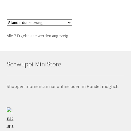
Produ
weist
gewä
mehr
werd
Varia
auf.
Die
Alle 7 Ergebnisse werden angezeigt
Opti
könn
auf
der
Schwuppi MiniStore
Produ
gewä
werd
Shoppen momentan nur online oder im Handel möglich.