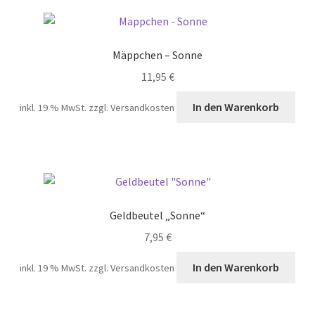
Varia
auf.
Die
Mäppchen – Sonne
Opti
11,95
€
könn
auf
In den Warenkorb
inkl. 19 % MwSt.
zzgl. Versandkosten
der
Produ
gewä
werd
Geldbeutel „Sonne“
7,95
€
In den Warenkorb
inkl. 19 % MwSt.
zzgl. Versandkosten