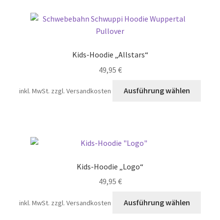
Kids-Hoodie „Allstars“
49,95
€
Diese
Ausführung wählen
inkl. MwSt.
zzgl. Versandkosten
Prod
weist
mehr
Varia
auf.
Die
Kids-Hoodie „Logo“
Opti
49,95
€
könn
auf
Diese
Ausführung wählen
inkl. MwSt.
zzgl. Versandkosten
der
Prod