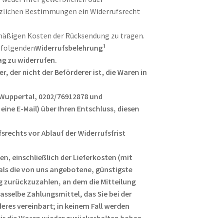
tzlichen Bestimmungen ein Widerrufsrecht
elmäßigen Kosten der Rücksendung zu tragen.
r folgenden
Widerrufsbelehrung¹
g zu widerrufen.
, der nicht der Beförderer ist, die Waren in
 Wuppertal, 0202/76912878 und
ine E-Mail) über Ihren Entschluss, diesen
fsrechts vor Ablauf der Widerrufsfrist
n, einschließlich der Lieferkosten (mit
 als die von uns angebotene, günstigste
 zurückzuzahlen, an dem die Mitteilung
asselbe Zahlungsmittel, das Sie bei der
eres vereinbart; in keinem Fall werden
ir die Waren wieder zurückerhalten haben