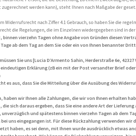
it zugerechnet werden kann), steht Ihnen nach Maßgabe der gese
em Widerrufsrecht nach Ziffer 4.1 Gebrauch, so haben Sie die reg
srecht die Regelungen, die im Einzelnen wiedergegeben sind in de
t, binnen vierzehn Tagen ohne Angabe von Gründen diesen Vertra
 Tage ab dem Tag an dem Sie oder ein von Ihnen benannter Dritter
müssen Sie uns [Lucia D’Armento Sahin, Herderstraße 6e, 42327
indeutigen Erklärung (zB ein mit der Post versandter Brief oder e
n
ht es aus, dass Sie die Mitteilung über die Ausübung des Widerru
, haben wir Ihnen alle Zahlungen, die wir von Ihnen erhalten habe
die sich daraus ergeben, dass Sie eine andere Art der Lieferung
 unverzüglich und spätestens binnen vierzehn Tagen ab dem Tag
s bei uns eingegangen ist. Für diese Rückzahlung verwenden wir d
tzt haben, es sei denn, mit Ihnen wurde ausdrücklich etwas and
tgelte berechnet. Wir können die Rückzahlung verweigern, bis w