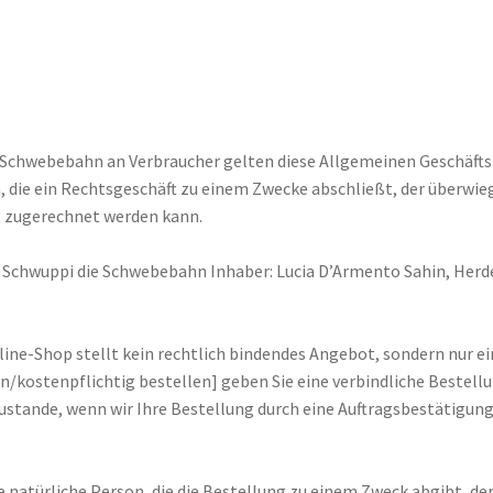
e Schwebebahn an Verbraucher gelten diese Allgemeinen Geschäft
n, die ein Rechtsgeschäft zu einem Zwecke abschließt, der überwi
t zugerechnet werden kann.
Schwuppi die Schwebebahn Inhaber: Lucia D’Armento Sahin, Herde
ine-Shop stellt kein rechtlich bindendes Angebot, sondern nur ei
/kostenpflichtig bestellen] geben Sie eine verbindliche Bestellun
stande, wenn wir Ihre Bestellung durch eine Auftragsbestätigung
e natürliche Person, die die Bestellung zu einem Zweck abgibt, de