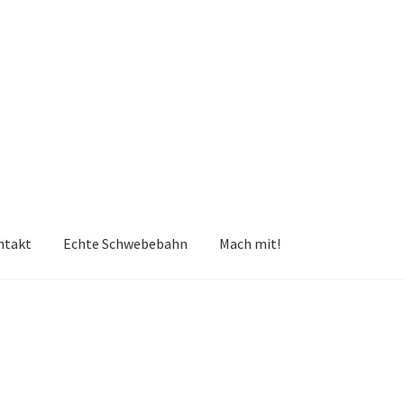
ntakt
Echte Schwebebahn
Mach mit!