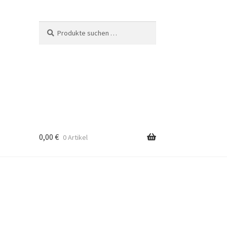
Suchen
Suchen
nach:
0,00
€
0 Artikel