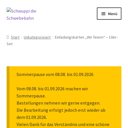
Zur
Zum
Menü
Navigation
Inhalt
springen
springen
Rund um Schwuppi
Start
Unkategorisiert
Einladungskarten „Wir feiern“ – 10er-
Set
Shop
Kontakt
Sommerpause vom 08.08. bis 01.09.2026
Echte Schwebebahn
Vom 08.08. bis 01.09.2026 machen wir
Mach mit!
Sommerpause.
Bestellungen nehmen wir gerne entgegen.
Die Bearbeitung erfolgt jedoch erst wieder ab
dem 01.09.2026.
Vielen Dank für das Verständnis und eine schöne